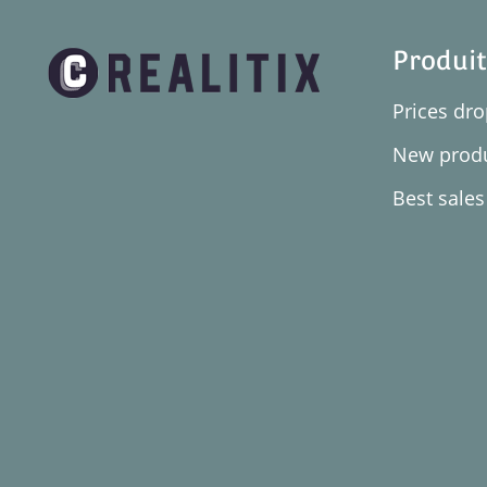
Produit
Prices dr
New prod
Best sales