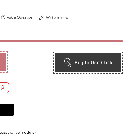
Ask a Question
Write review
Buy In One Click
Reassurance module)