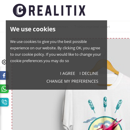
Accueil
Vêtements
Hommes
T-shirt imprimé colibri
We use cookies
We use cookies to give you the best possible
experience on our website. By clicking OK, you agree
to our cookie policy. If you would like to change your
cookie preferences you may do so
I AGREE
I DECLINE
CHANGE MY PREFERENCES