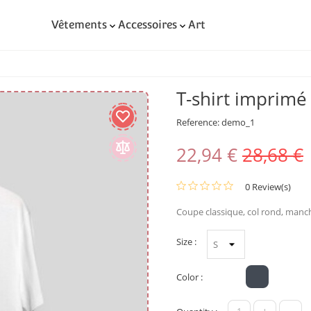
Vêtements
Accessoires
Art


T-shirt imprimé 
Reference:
demo_1
22,94 €
28,68 €
0 Review(s)
Coupe classique, col rond, manche
Size :
Color :
White
Black