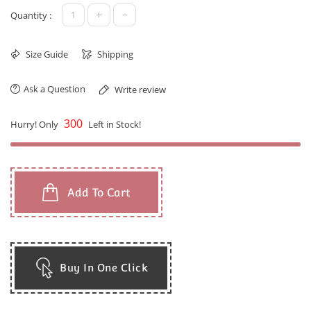
+
-
Quantity :
Size Guide
Shipping
Ask a Question
Write review
300
Hurry! Only
Left in Stock!
Add To Cart
Buy In One Click