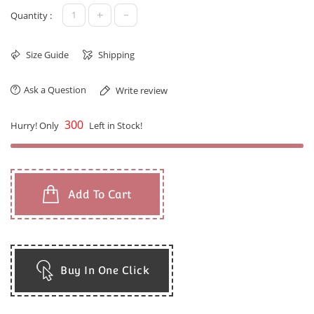
+
-
Quantity :
Size Guide
Shipping
Ask a Question
Write review
300
Hurry! Only
Left in Stock!
Add To Cart
Buy In One Click