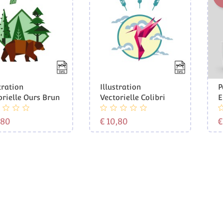
tration
Illustration
P
orielle Ours Brun
Vectorielle Colibri
E
Prijs
Prijs
,80
€ 10,80
€