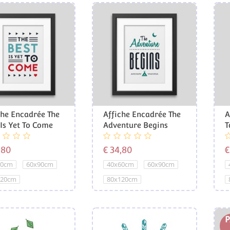
che Encadrée The
Affiche Encadrée The
A
 Is Yet To Come
Adventure Begins
T
Prijs
Prijs
,80
€ 34,80
€
60cm
60x90cm
40x60cm
60x90cm
120cm
80x120cm
P