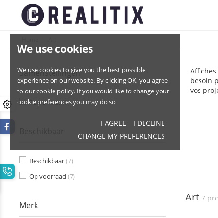
Home
Art
We use cookies
We use cookies to give you the best possible
Affiches
Samenstellingen
besoin p
experience on our website. By clicking OK, you agree
vos proje
to our cookie policy. If you would like to change your
cookie preferences you may do so
Papier mat
(3)
I AGREE
I DECLINE
Beschikbaar
CHANGE MY PREFERENCES
Beschikbaar
(7)
Op voorraad
(7)
Art
7 pr
Merk