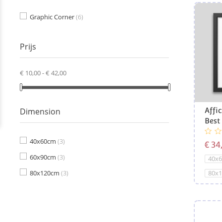
Graphic Corner
(6)
Prijs
€ 10,00 - € 42,00
Dimension
Affi
Best
40x60cm
(3)
€ 34
60x90cm
(3)
40x
80x120cm
(3)
80x