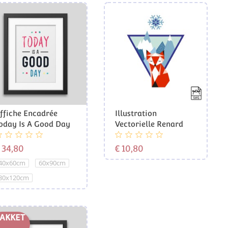
ffiche Encadrée
Illustration
oday Is A Good Day
Vectorielle Renard
Prijs
Prijs
 34,80
€ 10,80
40x60cm
60x90cm
80x120cm
AKKET