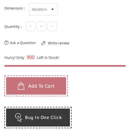
Dimension :
+
-
Quantity :
Ask a Question
Write review
900
Hurry! Only
Left in Stock!
Add To Cart
Buy In One Click